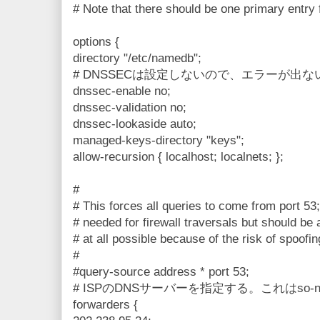
# Note that there should be one primary entry
options {
directory "/etc/namedb";
# DNSSECは設定しないので、エラーが出
dnssec-enable no;
dnssec-validation no;
dnssec-lookaside auto;
managed-keys-directory "keys";
allow-recursion { localhost; localnets; };
#
# This forces all queries to come from port 53
# needed for firewall traversals but should be 
# at all possible because of the risk of spoofin
#
#query-source address * port 53;
# ISPのDNSサーバーを指定する。これはso-n
forwarders {