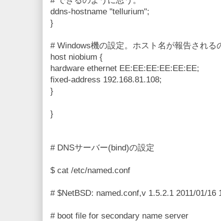
# できるのように思う。
ddns-hostname "tellurium";
}
# Windows機の設定。ホスト名が報告さ
host niobium {
hardware ethernet EE:EE:EE:EE:EE:EE;
fixed-address 192.168.81.108;
}
}
# DNSサーバー(bind)の設定
$ cat /etc/named.conf
# $NetBSD: named.conf,v 1.5.2.1 2011/01/16 
# boot file for secondary name server