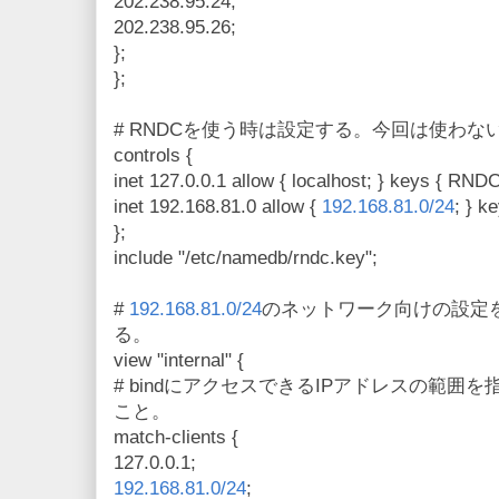
202.238.95.24;
202.238.95.26;
};
};
# RNDCを使う時は設定する。今回は使わな
controls {
inet 127.0.0.1 allow { localhost; } keys { RNDC
inet 192.168.81.0 allow {
192.168.81.0/24
; } k
};
include "/etc/namedb/rndc.key";
#
192.168.81.0/24
のネットワーク向けの設定をin
る。
view "internal" {
# bindにアクセスできるIPアドレスの範囲を指定
こと。
match-clients {
127.0.0.1;
192.168.81.0/24
;