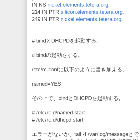
IN NS
nickel.elements.tetera.org
.
214 IN PTR
silicon.elements.tetera.org
.
249 IN PTR
nickel.elements.tetera.org
.
# bindとDHCPDを起動する。
# bindの起動をする。
/etc/rc.confに以下のように書き加える。
named=YES
その上で、bindとDHCPDを起動する。
# /etc/rc.d/named start
# /etc/rc.d/dhcpd start
エラーがないか、tail -f /var/log/mess