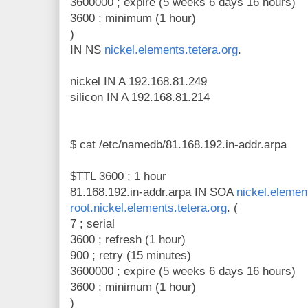
3600000 ; expire (5 weeks 6 days 16 hours)
3600 ; minimum (1 hour)
)
IN NS
nickel.elements.tetera.org
.
nickel IN A 192.168.81.249
silicon IN A 192.168.81.214
$ cat /etc/namedb/81.168.192.in-addr.arpa
$TTL 3600 ; 1 hour
81.168.192.in-addr.arpa IN SOA
nickel.elemen
root.nickel.elements.tetera.org
. (
7 ; serial
3600 ; refresh (1 hour)
900 ; retry (15 minutes)
3600000 ; expire (5 weeks 6 days 16 hours)
3600 ; minimum (1 hour)
)