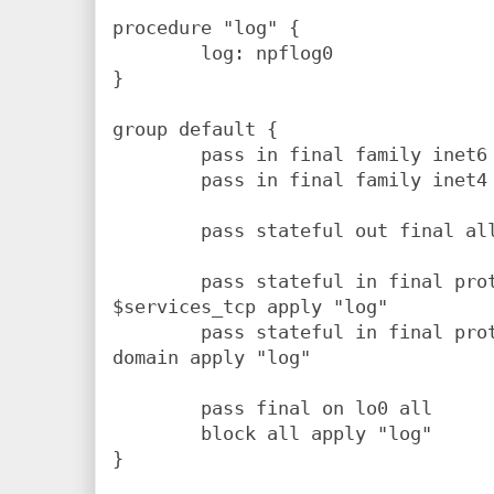
procedure "log" {

        log: npflog0

}

group default {

        pass in final family inet6 proto ipv6-icmp all

        pass in final family inet4 proto icmp all

        pass stateful out final all

        pass stateful in final proto tcp to $ext_if port 
$services_tcp apply "log"

        pass stateful in final proto udp to $ext_if port 
domain apply "log"

        pass final on lo0 all

        block all apply "log"
