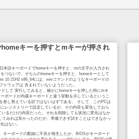
0 G7でhomeキーを押すとmキーが押され
G7の内蔵日本語キーボードでhomeキーを押すと、mの文字が入力され
をつないで、そちらのhomeキーを押すと、homeキーとして
 10 21H2 x86_64には、xevコマンドのようなキーボードの
フトウェアは 含まれていないようだった。
ドして 実行してみると、確かにhomeキーを押した時にmキ
Bキーボードが内蔵キーボードと違う挙動を示しているというこ
を差し替えている訳ではないはずである。 そして、このPCは
になるようにレジストリーで設定しているが、その内容も変化しておら
ーに しているだけの内容だった。それを削除しても状況に変化はなか
Sで試してみれば良かったのだが、準備できず試すことはできなかっ
変化はない。
、キーボードの配線に不良が発生したか、BIOSがキーボード