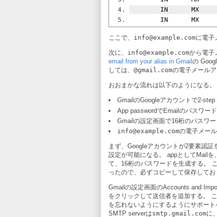
        IN      MX   
        IN      MX   
ここで、
info@example.com
に電子
次に、
info@example.com
から電子
email from your alias in Gmail
の Go
しては、
@gmail.com
の電子メールア
おおまかな流れは以下のようになる。
GmailのGoogleアカウントで2-step 
App passwordでEmailのパスワ
Gmailの設定画面で16桁のパスワードを使
info@example.com
の電子メールのv
まず、Googleアカウントが2要素認証
設定が可能になる。 appとしてMailを、d
て、16桁のパスワードを生成する。 
ったので、必ずコピーして保存してお
Gmailの設定画面のAccounts and Impor
をクリックして送信者を追加する。 ここで、
を忘れないようにするようにサポート
SMTP serverは
smtp.gmail.com
に、