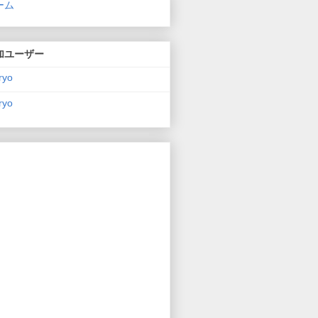
ーム
加ユーザー
ryo
ryo