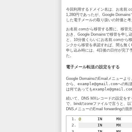
今回利用するドメイン名は、お名前.c
1,280円であったが、Google Domains
した電子メールの取り扱いの対価と考
お名前.comから移管する際に、移管元
おき、Google Domainsで移管を申
と、10分後くらいにお名前.comか
ンクから移管を承認すれば、間も無くGoogl
申し込み時には、4日後の日付が完了
た。
電子メール転送の設定をする
Google DomainsのEmailメニューよ
から、
example@gmail.com
への転
は何であっても
example@gmail.co
続いて、DNS MXレコードの設定を
で、bindのzoneファイルで言うと、以
DNSメニューのEmail forwardin
@
       IN      MX    
        IN      MX   
        IN      MX   