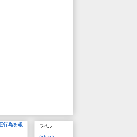
正行為を報
ラベル
Asterisk