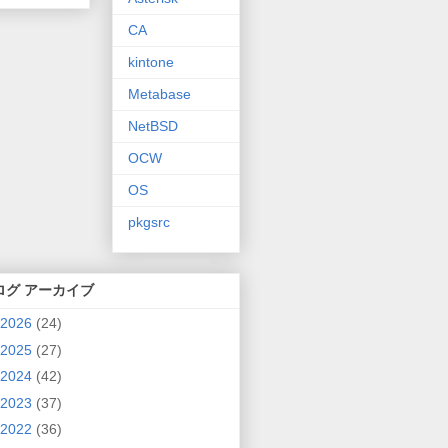
CA
kintone
Metabase
NetBSD
OCW
OS
pkgsrc
ログ アーカイブ
2026
(24)
2025
(27)
2024
(42)
2023
(37)
2022
(36)