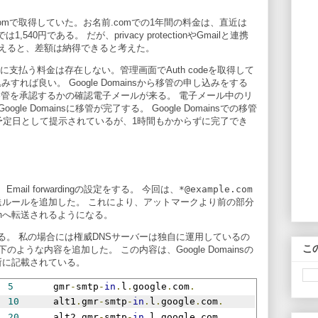
omで取得していた。お名前.comでの1年間の料金は、直近は
では1,540円である。 だが、privacy protectionやGmailと連携
えると、差額は納得できると考えた。
に支払う料金は存在しない。管理画面でAuth codeを取得して
し込みすれば良い。 Google Domainsから移管の申し込みをする
ら移管を承認するかの確認電子メールが来る。 電子メール中のリ
e Domainsに移管が完了する。 Google Domainsでの移管
予定日として提示されているが、1時間もかからずに完了でき
り、Email forwardingの設定をする。 今回は、
*@example.com
送ルールを追加した。 これにより、アットマークより前の部分
m
へ転送されるようになる。
する。 私の場合には権威DNSサーバーは独自に運用しているの
こ
下のような内容を追加した。 この内容は、Google Domainsの
gの箇所に記載されている。
  
5
       gmr
-
smtp
-
in
.
l
.
google
.
com
.
   
10
      alt1
.
gmr
-
smtp
-
in
.
l
.
google
.
com
.
   
20
      alt2
.
gmr
-
smtp
-
in
.
l
.
google
.
com
.