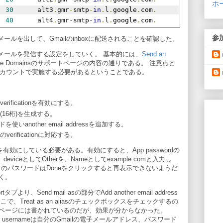
ホ
   
30
      alt3
.
gmr
-
smtp
-
in
.
l
.
google
.
com
.
   
40
      alt4
.
gmr
-
smtp
-
in
.
l
.
google
.
com
.
参
メールを出して、Gmailのinboxに配送されることを確認した。
メールを発信する設定をしていく。 基本的には、
Send an
ogle Domainsのサポートページの内容の通りである。 注意点と
カウントで実施する必要があるということである。
verificationを有効にする。
ード(16桁)を生成する。
いanother email addressを追加する。
erificationに対応する。
を有効にしている必要がある。有効にすると、App passwordの
eviceとしてOtherを、Nameとしてexample.comと入力し
このパスワードはDoneをクリックすると再表示できないようだ
く。
tタブより、Send mail asの部分でAdd another email address
Treat as an aliasのチェックボックスをチェックするの
ページには書かれているのだが、効果が分からなかった。
usernameは自分のGmailの電子メールアドレス、パスワード