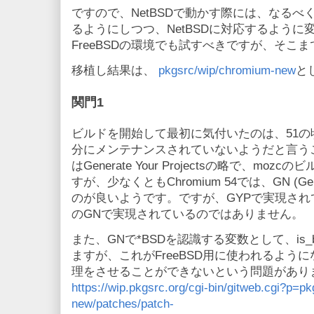
ですので、NetBSDで動かす際には、なるべく
るようにしつつ、NetBSDに対応するように
FreeBSDの環境でも試すべきですが、そこ
移植し結果は、
pkgsrc/wip/chromium-new
と
関門1
ビルドを開始して最初に気付いたのは、51の
分にメンテナンスされていないようだと言うこ
はGenerate Your Projectsの略で、m
すが、少なくともChromium 54では、GN (Gen
のが良いようです。ですが、GYPで実現され
のGNで実現されているのではありません。
また、GNで*BSDを認識する変数として、is
ますが、これがFreeBSD用に使われるように
理をさせることができないという問題があり
https://wip.pkgsrc.org/cgi-bin/gitweb.cgi?p=p
new/patches/patch-