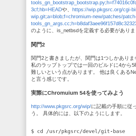
tools_gn_bootstrap_bootstrap.py;h=f74016c
3cf;hb=HEAD
や、
https://wip.pkgsrc.org/cgi-b
wip.git;a=blob;f=chromium-new/patches/patch
tools_gn_args.cc;h=b8daf3aee96f157d8c323
のように、is_netbsdを定義する必要があり
関門2
関門2と書きましたが、関門は1つしかありま
私のラップトップでは一回のビルドに4から
難しいという点があります。 他は良くあるNe
と言う感じです。
実際にChromuium 54を使ってみよう
http://www.pkgsrc.org/wip/
に記載の手順に従ってp
う。 具体的には、以下のようにします。
$ cd /usr/pkgsrc/devel/git-base
