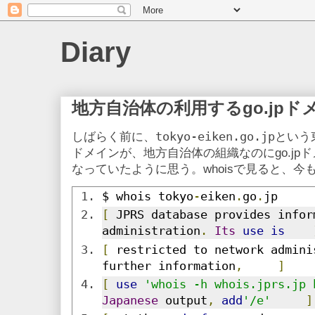
Diary
地方自治体の利用するgo.jpド
tokyo-eiken.go.jp
しばらく前に、
という
ドメインが、地方自治体の組織なのにgo.jp
なっていたように思う。whoisで見ると、今
$ whois tokyo
-
eiken
.
go
.
jp
[
 JPRS database provides infor
administration
.
Its
use
is
[
 restricted to network admini
further information
,
]
[
use
'whois -h whois.jprs.jp 
Japanese
 output
,
add
'/e'
]