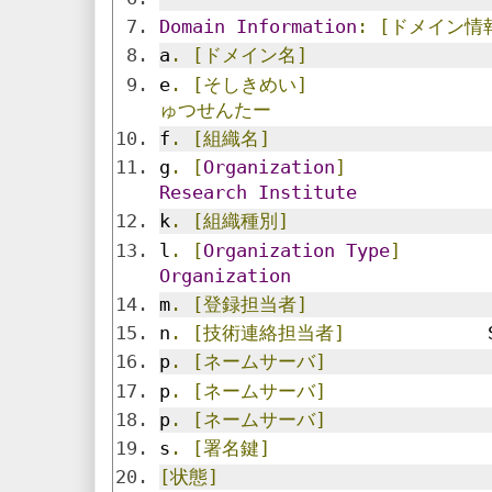
Domain
Information
:
[ドメイン情
a
.
[ドメイン名]
                
e
.
[そしきめい]
ゅつせんたー
f
.
[組織名]
g
.
[
Organization
]
Research
Institute
k
.
[組織種別]
l
.
[
Organization
Type
]
Organization
m
.
[登録担当者]
                
n
.
[技術連絡担当者]
             
p
.
[ネームサーバ]
               
p
.
[ネームサーバ]
               
p
.
[ネームサーバ]
               
s
.
[署名鍵]
[状態]