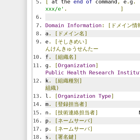
[
 at the 
end
of
 command
,
 e
.
g
.
xxx/e'
.
]
Domain
Information
:
[ドメイン情
a
.
[ドメイン名]
                
e
.
[そしきめい]
んけんきゅうせんたー
f
.
[組織名]
g
.
[
Organization
]
Public
Health
Research
Institu
k
.
[組織種別]
組織)
l
.
[
Organization
Type
]
m
.
[登録担当者]
                
n
.
[技術連絡担当者]
             
p
.
[ネームサーバ]
               
p
.
[ネームサーバ]
               
s
.
[署名鍵]