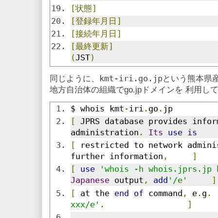
[状態]
[登録年月日]
[接続年月日]
[最終更新]
(
JST
)
kmt-iri.go.jp
同じように、
という熊本県
地方自治体の組織でgo.jpドメインを 利用し
$ whois kmt
-
iri
.
go
.
jp
[
 JPRS database provides infor
administration
.
Its
use
is
[
 restricted to network admini
further information
,
]
[
use
'whois -h whois.jprs.jp 
Japanese
 output
,
add
'/e'
]
[
 at the 
end
of
 command
,
 e
.
g
.
xxx/e'
.
]