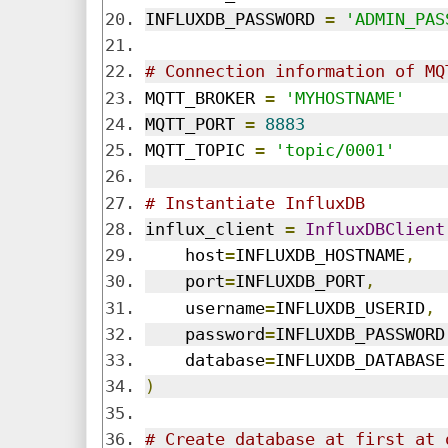
INFLUXDB_PASSWORD 
=
'ADMIN_PAS
# Connection information of MQ
MQTT_BROKER 
=
'MYHOSTNAME'
MQTT_PORT 
=
8883
MQTT_TOPIC 
=
'topic/0001'
# Instantiate InfluxDB
influx_client 
=
InfluxDBClient
    host
=
INFLUXDB_HOSTNAME
,
    port
=
INFLUXDB_PORT
,
    username
=
INFLUXDB_USERID
,
    password
=
INFLUXDB_PASSWORD
    database
=
INFLUXDB_DATABASE
)
# Create database at first at 