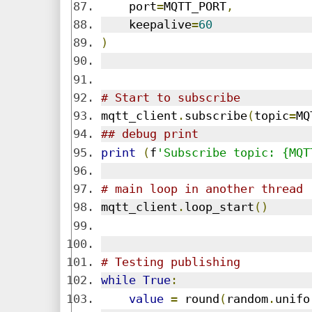
    port
=
MQTT_PORT
,
    keepalive
=
60
)
# Start to subscribe
mqtt_client
.
subscribe
(
topic
=
MQ
## debug print
print
(
f
'Subscribe topic: {MQT
# main loop in another thread
mqtt_client
.
loop_start
()
# Testing publishing
while
True
:
value
=
 round
(
random
.
unifo