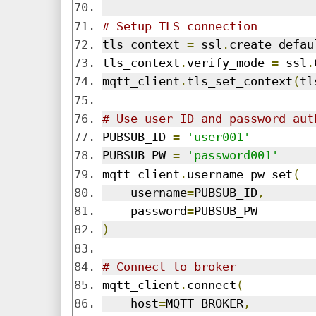
# Setup TLS connection
tls_context 
=
 ssl
.
create_defau
tls_context
.
verify_mode 
=
 ssl
.
mqtt_client
.
tls_set_context
(
tl
# Use user ID and password aut
PUBSUB_ID 
=
'user001'
PUBSUB_PW 
=
'password001'
mqtt_client
.
username_pw_set
(
    username
=
PUBSUB_ID
,
    password
=
PUBSUB_PW
)
# Connect to broker
mqtt_client
.
connect
(
    host
=
MQTT_BROKER
,