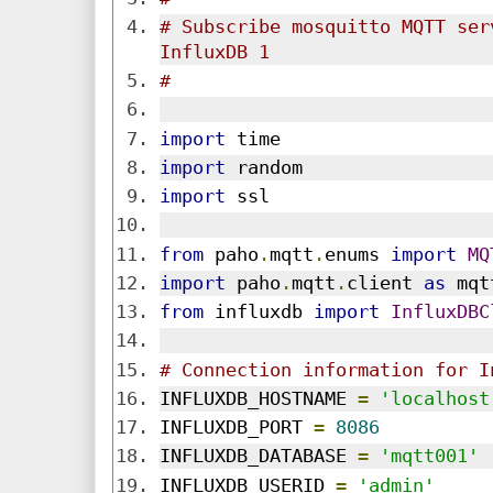
# Subscribe mosquitto MQTT ser
InfluxDB 1
#
import
 time
import
 random
import
 ssl
from
 paho
.
mqtt
.
enums 
import
MQ
import
 paho
.
mqtt
.
client 
as
 mqt
from
 influxdb 
import
InfluxDBC
# Connection information for I
INFLUXDB_HOSTNAME 
=
'localhost
INFLUXDB_PORT 
=
8086
INFLUXDB_DATABASE 
=
'mqtt001'
INFLUXDB_USERID 
=
'admin'