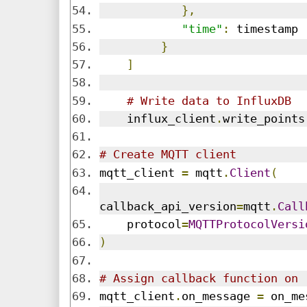
},
"time"
:
 timestamp
}
]
# Write data to InfluxDB
    influx_client
.
write_points
# Create MQTT client
mqtt_client 
=
 mqtt
.
Client
(
callback_api_version
=
mqtt
.
Call
    protocol
=
MQTTProtocolVersi
)
# Assign callback function on 
mqtt_client
.
on_message 
=
 on_me