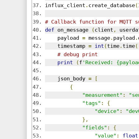
influx_client
.
create_database
(
# Callback function for MQTT s
def
 on_message 
(
client
,
 userda
    payload 
=
 message
.
payload
.
    timestamp 
=
int
(
time
.
time
(
# debug print
print
(
f
'Received: {payloa
    json_body 
=
[
{
"measurement"
:
"se
"tags"
:
{
"device"
:
"dev
},
"fields"
:
{
"value"
:
float