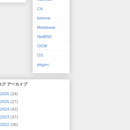
CA
kintone
Metabase
NetBSD
OCW
OS
pkgsrc
ログ アーカイブ
2026
(24)
2025
(27)
2024
(42)
2023
(37)
2022
(36)