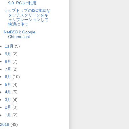
9.0_RC1の利用
ラップトップのI2C接続な
タッチスクリーンをキ
ャリブレーションして
快適に使う
NetBSDとGoogle
Chtomecast
►
11月
(5)
►
9月
(2)
►
8月
(7)
►
7月
(2)
►
6月
(10)
►
5月
(4)
►
4月
(5)
►
3月
(4)
►
2月
(3)
►
1月
(2)
2018
(49)