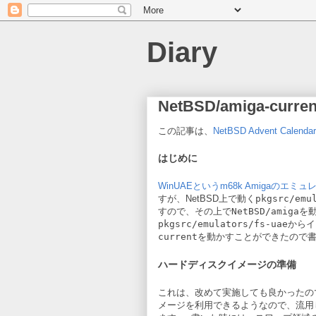
Diary
NetBSD/amiga-current
この記事は、
NetBSD Advent Calendar
はじめに
WinUAEというm68k Amigaのエミュレー
すが、NetBSD上で動く
pkgsrc/emu
すので、その上でNetBSD/amig
pkgsrc/emulators/fs-uae
からイン
currentを動かすことができたの
ハードディスクイメージの準備
これは、改めて実施しても良かったので
メージを利用できるようなので、流