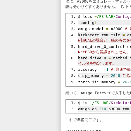
次に、A3000をエミュレートする
説は分かりやすくありません。 以下
$ less 
~
/FS-UAE/
Config
[
config
]
amiga_model 
=
 A3000 
# 
kickstart_rom_file 
=
 a
WinUAEの場合と一緒のもの
hard_drive_0_controlle
NetBSDから認識されません。
hard_drive_0 
=
 netbsd
.
イル名を指定します。
accuracy 
=
-
1
# 最速で
chip_memory 
=
2048
# 
zorro_iii_memory 
=
262
続いて、Amiga Foreverで入手した
$ ls 
~
/FS-UAE/
Kickstar
amiga
-
os
-
310
-
a3000
.
rom
これで準備完了です。