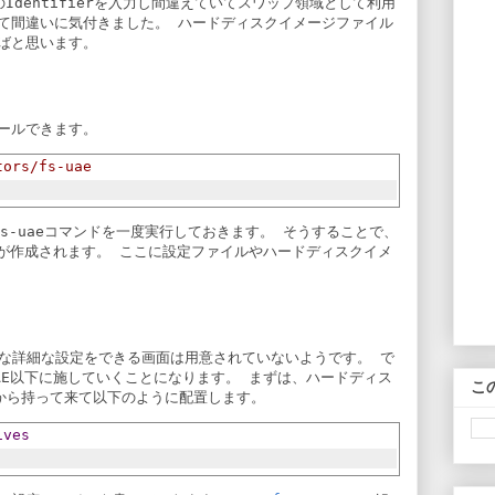
Identifierを入力し間違えていてスワップ領域として利用
て間違いに気付きました。 ハードディスクイメージファイル
ばと思います。
ールできます。
tors/fs-uae
s-uae
コマンドを一度実行しておきます。 そうすることで、
が作成されます。 ここに設定ファイルやハードディスクイメ
Eのような詳細な設定をできる画面は用意されていないようです。 で
AE
以下に施していくことになります。 まずは、ハードディス
こ
境から持って来て以下のように配置します。
ives