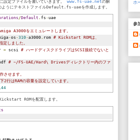
ように設定ファイルを書いていきます。
www.fs-uae.net
の解
ホ
のようにテキストファイル
Default.fs-uae
を作成します。
urations
/
Default
.
fs
-
uae
参
Amiga A3000をエミュレートします。
miga
-
os
-
310
-
a3000
.
rom 
# Kickstart ROMは、
を指定しました。
r 
=
 scsi 
# ハードディスクドライブはSCSI接続でないと
hdf 
# ~/FS-UAE/Hard\ Drivesディレクトリー内のファ
動作させます。
以下2行はRAMの容量を設定しています。
144
Kickstart ROMを配置します。
ts