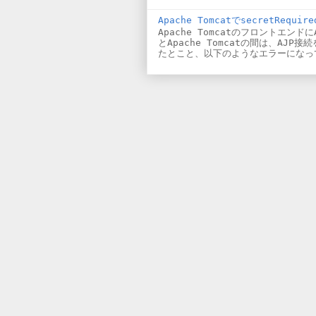
Apache TomcatでsecretRequ
Apache Tomcatのフロントエンドに
とApache Tomcatの間は、AJP接
たとこと、以下のようなエラーになって