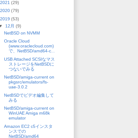
2021
(29)
2020
(79)
2019
(53)
▼
12月
(9)
NetBSD on NVMM
Oracle Cloud
(www.oraclecloud.com)
で、NetBSD/amd64-c...
USB Attached SCSIなマス
ストレージをNetBSDに
つないでみる
NetBSD/amiga-current on
pkgsrc/emulators/fs-
uae-3.0.2
NetBSDでビデオ編集して
みる
NetBSD/amiga-current on
WinUAE Amiga m68k
emulator
Amazon EC2 c5インスタ
ンスでの
NetBSD/amd64