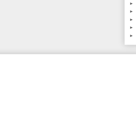
►
►
►
►
►