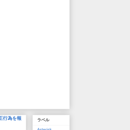
正行為を報
ラベル
Asterisk