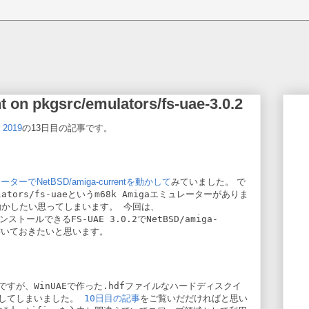
 on pkgsrc/emulators/fs-uae-3.0.2
 2019
の13日目の記事です。
ターでNetBSD/amiga-currentを動かして
みていました。 で
lators/fs-uae
というm68k Amigaエミュレーターがありま
aを動かしたい思ってしまいます。 今回は、
ストールできるFS-UAE 3.0.2でNetBSD/amiga-
で書いておきたいと思います。
すが、WinUAEで作った
.hdf
ファイルなハードディスクイ
用してしまいました。
10日目の記事
をご覧いだだければと思い