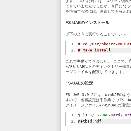
ます。 書いた時には、スワップ領域の
できていませんでしたが、今日になっ
を準備する際には、注意してもらえれ
FS-UAEのインストール
以下のように実行することでインスト
# cd /usr/pkgsrc/emula
# make install
これで準備ができました。 ここで、
f
~/FS-UAE
以下のディレクトリー構造
ージファイルを配置していきます。
FS-UAEの設定
FS-UAE 3.0.2には、WinUA
すので、各種設定は手作業で
~/FS-U
クイメージファイルをWinUAEの環
$ ls 
~
/FS-UAE/
Hard
\ 
Dr
netbsd
.
hdf