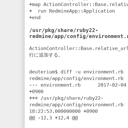
+map ActionController::Base.relativ
+  run RedmineApp::Application

/usr/pkg/share/ruby22-
redmine/app/config/environment.
ActionController::Base.relative_ur
行に追加する。
deuterium$ diff -u environment.rb 
redmine/app/config/environment.rb

--- environment.rb      2017-02-04 
+0900

+++ /usr/pkg/share/ruby22-
redmine/app/config/environment.rb  
18:22:53.000000000 +0900

@@ -12,3 +12,4 @@
