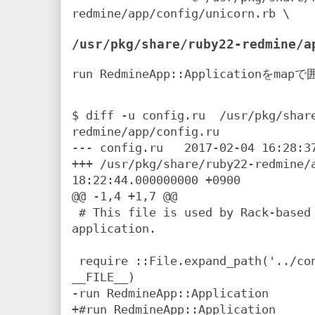
/usr/pkg/share/ruby22-redmine/a
run RedmineApp::Application
map
を
で
$ diff -u config.ru  /usr/pkg/shar
redmine/app/config.ru

--- config.ru   2017-02-04 16:28:37
+++ /usr/pkg/share/ruby22-redmine/a
18:22:44.000000000 +0900

@@ -1,4 +1,7 @@

 # This file is used by Rack-based servers to start the 
application.

 require ::File.expand_path('../config/environment',  
__FILE__)

-run RedmineApp::Application

+#run RedmineApp::Application
