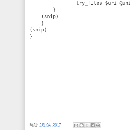
                try_files $uri @unicorn_redmine;

        }

    (snip)

    }

(snip)

時刻:
2月 04, 2017