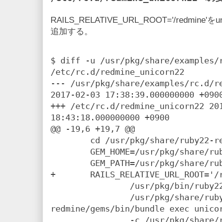
RAILS_RELATIVE_URL_ROOT='/redmi
追加する。
$ diff -u /usr/pkg/share/examples/r
/etc/rc.d/redmine_unicorn22

--- /usr/pkg/share/examples/rc.d/redmi
2017-02-03 17:38:39.000000000 +0900
+++ /etc/rc.d/redmine_unicorn22 201
18:43:18.000000000 +0900

@@ -19,6 +19,7 @@

        cd /usr/pkg/share/ruby22-redmine/app

        GEM_HOME=/usr/pkg/share/ruby22-redmine/gems \

        GEM_PATH=/usr/pkg/share/ruby22-redmine/gems \

+       RAILS_RELATIVE_URL_ROOT='/r
                /usr/pkg/bin/ruby22 \

                /usr/pkg/share/ruby22-
redmine/gems/bin/bundle exec unicor
                -c /usr/pkg/share/ruby22-