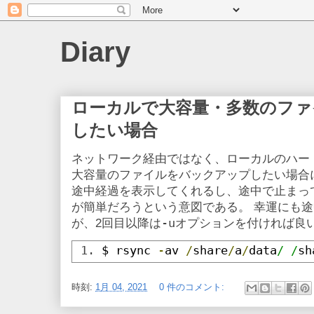
Diary
ローカルで大容量・多数のファ
したい場合
ネットワーク経由ではなく、ローカルのハー
大容量のファイルをバックアップしたい場合
途中経過を表示してくれるし、途中で止まっ
が簡単だろうという意図である。 幸運にも
-u
が、2回目以降は
オプションを付ければ良
$ rsync 
-
av 
/
share
/
a
/
data
/ /
sh
時刻:
1月 04, 2021
0 件のコメント: