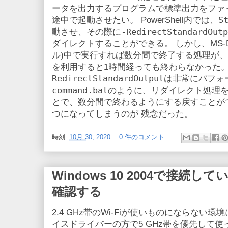
ータを出力するプログラムで標準出力をファ
S
途中で起動させたい。 PowerShell内では、
-RedirectStandardOutp
動させ、その際に
ダイレクトすることができる。 しかし、MS-D
ル)中で実行すれば数分間で終了する処理が、
を利用すると1時間経っても終わらなかった。
RedirectStandardOutput
は非常にパフォ
command.bat
のように、リダイレクト処理をす
とで、数分間で終わるようにする戻すことが
つになってしまうのが 残念だった。
時刻:
10月 30, 2020
0 件のコメント:
Windows 10 2004で接続し
確認する
2.4 GHz帯のWi-Fiが使いものにならない
イスドライバーの方で5 GHz帯を優先して