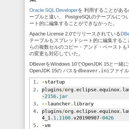
Oracle SQL Developer
を 利用することがあるのだが
ーブルと違い、 PostgreSQLのテーブル
ート的に編集することができなかった。
Apache License 2.0でリリースされている
DBe
テーブルもスプレッドシート的に編集することができた
らの複数セルのコピー・アンド・ペーストも
の変更も対応していた。
DBeverをWindows 10でOpenJDK 1
dbeaver.ini
OpenJDK 15の パスを
ファイル
-
startup
plugins
/
org
.
eclipse
.
equinox
.
la
-
2156.jar
--
launcher
.
library
plugins
/
org
.
eclipse
.
equinox
.
la
4_1
.
1.1100
.
v20190907
-
0426
-
vm