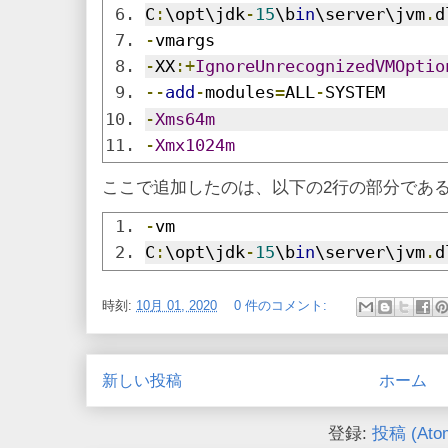
C
:
\opt\jdk
-
15
\b
in
\server\jvm
.
d
-
vmargs
-
XX
:+
IgnoreUnrecognizedVMOptio
--
add
-
modules
=
ALL
-
SYSTEM
-
Xms64m
-
Xmx1024m
ここで追加したのは、以下の2行の部分であ
-
vm
C
:
\opt\jdk
-
15
\b
in
\server\jvm
.
d
時刻:
10月 01, 2020
0 件のコメント:
新しい投稿
ホーム
登録:
投稿 (Ato