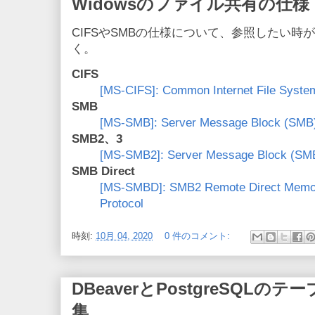
Widowsのファイル共有の仕様
CIFSやSMBの仕様について、参照したい
く。
CIFS
[MS-CIFS]: Common Internet File System
SMB
[MS-SMB]: Server Message Block (SMB)
SMB2、3
[MS-SMB2]: Server Message Block (SMB)
SMB Direct
[MS-SMBD]: SMB2 Remote Direct Memo
Protocol
時刻:
10月 04, 2020
0 件のコメント:
DBeaverとPostgreSQL
集