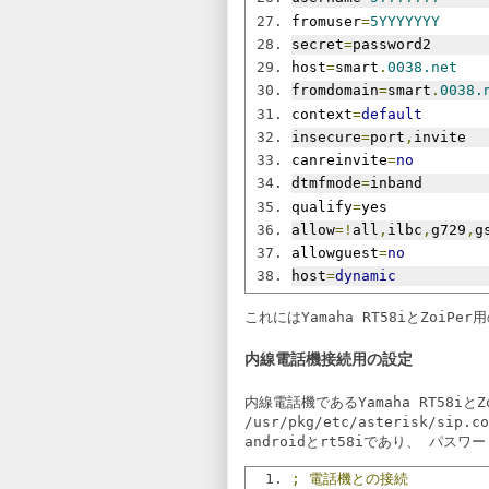
fromuser
=
5YYYYYYY
secret
=
password2
host
=
smart
.
0038.net
fromdomain
=
smart
.
0038.
context
=
default
insecure
=
port
,
invite
canreinvite
=
no
dtmfmode
=
inband
qualify
=
yes
allow
=!
all
,
ilbc
,
g729
,
g
allowguest
=
no
host
=
dynamic
これにはYamaha RT58iとZoiP
内線電話機接続用の設定
内線電話機であるYamaha RT58i
/usr/pkg/etc/asterisk/sip.co
android
と
rt58i
であり、 パスワー
;
電話機との接続