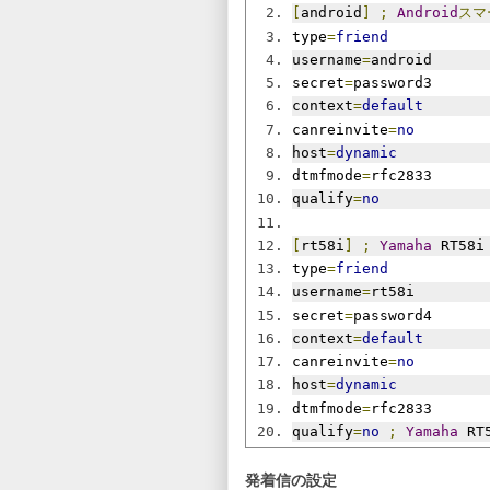
[
android
]
;
Android
スマ
type
=
friend
username
=
android
secret
=
password3
context
=
default
canreinvite
=
no
host
=
dynamic
dtmfmode
=
rfc2833
qualify
=
no
[
rt58i
]
;
Yamaha
 RT58i
type
=
friend
username
=
rt58i
secret
=
password4
context
=
default
canreinvite
=
no
host
=
dynamic
dtmfmode
=
rfc2833
qualify
=
no
;
Yamaha
 RT
発着信の設定