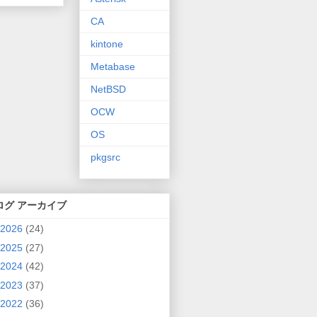
CA
kintone
Metabase
NetBSD
OCW
OS
pkgsrc
ログ アーカイブ
2026
(24)
2025
(27)
2024
(42)
2023
(37)
2022
(36)