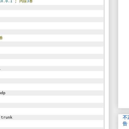
XX
.
0.1
;
内線
3
番
番
1
udp
不
-
trunk
告