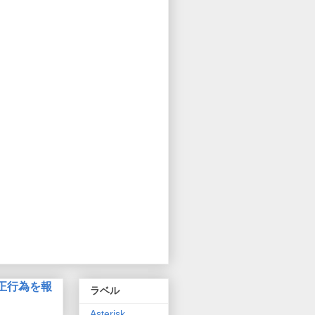
正行為を報
ラベル
Asterisk