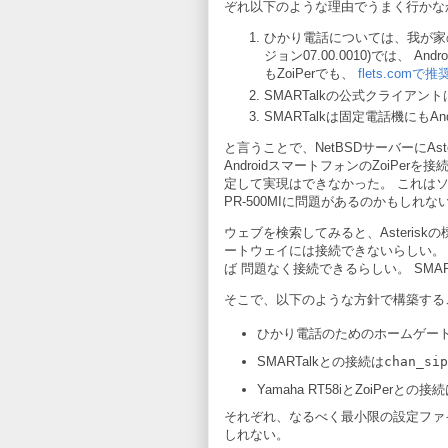
ぞれ以下のような理由でうまく行かな
ひかり電話については、我が家の
ジョン07.00.0010)では、 
もZoiPerでも、
flets.comで
SMARTalkの公式クライアン
SMARTalkは固定電話機にも
と言うことで、NetBSDサーバーにAsteri
AndroidスマートフォンのZoiPer
定して実現はできなかった。 これはソフ
PR-500MIに問題があるのかもし
ウェブを検索してみると、Asterisk
ートウェイには接続できないらしい。 As
ば 問題なく接続できるらしい。 SMAR
そこで、以下のような方針で構築する
ひかり電話のためのホームゲー
SMARTalkとの接続は
chan_sip
Yamaha RT58iとZoiPerとの接
それぞれ、なるべく最小限の設定ファ
しれない。