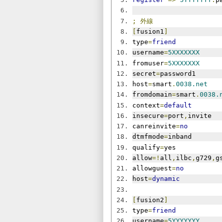
;
外線
[
fusion1
]
type
=
friend
username
=
5XXXXXXX
fromuser
=
5XXXXXXX
secret
=
password1
host
=
smart
.
0038.net
fromdomain
=
smart
.
0038.
context
=
default
insecure
=
port
,
invite
canreinvite
=
no
dtmfmode
=
inband
qualify
=
yes
allow
=!
all
,
ilbc
,
g729
,
g
allowguest
=
no
host
=
dynamic
[
fusion2
]
type
=
friend
username
=
5YYYYYYY