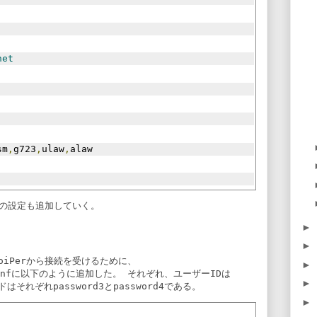
net
sm
,
g723
,
ulaw
,
alaw
er用の設定も追加していく。
►
►
とZoiPerから接続を受けるために、
►
nf
に以下のように追加した。 それぞれ、ユーザーIDは
►
ドはそれぞれ
password3
と
password4
である。
►