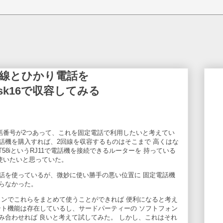
k 2回線とひかり電話を
terisk16で収容してみる
話番号が2つあって、これを固定電話で利用したいと考えてい
電話機を購入すれば、2回線を収容するものはそこまで 高くはな
RT58iというRJ11で電話機を接続できるルーターを 持っている
使いたいと思っていた。
話を使っているが、微妙に使い勝手の悪い位置に 固定電話機
らなかった。
トフォンでこれらをまとめて使うことができれば 便利になると考え
ライアント機能は存在しているし、サードパーティーの ソフトフォン
み合わせれば 良いと考えて試してみた。 しかし、これはそれ