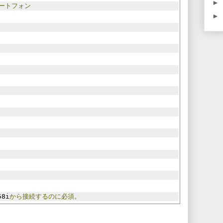
►
ートフォン
►
58i
から接続するのに必須。