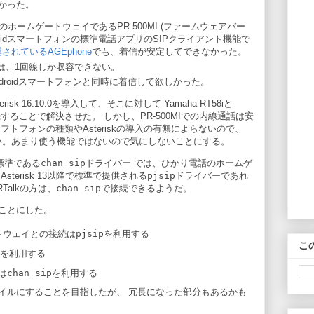
かった。
ホームゲートウェイであるPR-500MI (ファームウェアバー
Androidスマートフォンの標準電話アプリのSIPクライアント機能で
推奨されているAGEphone
でも、着信が安定してできなかった。
トは、1回線しか収容できない。
Androidスマートフォンと同時に着信して欲しかった。
sk 16.10.0を導入して、そこに対して Yamaha RT58iと
を接続することで解決させた。 しかし、PR-500MIでの内線通話は安
トフォンの種類やAsteriskの導入の有無によらないので、
れない。あまり使う機能ではないので気にしないことにする。
の標準である
chan_sip
ドライバー では、ひかり電話のホームゲ
terisk 13以降で標準で提供される
pjsip
ドライバーであれ
Talkの方は、
chan_sip
で接続できるようだ。
ことにした。
トウェイとの接続は
pjsip
を利用する
こ
を利用する
続は
chan_sip
を利用する
イルにすることを目指したが、 冗長になった部分もあるかも