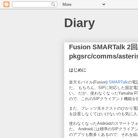
Diary
Fusion SMARTal
pkgsrc/comms/as
はじめに
楽天モバイル(Fusion)
SMARTalk
の電
た。 もちろん、SIPに対応した固定
い。 だが、使わなくなったYamaha 
ので、これのSIPクライアント機能を
また、フレッツ光ネクストのひかり電
を設置しなくてはいけないのも気に入
使わなくなったAndroidのスマー
た。 Androidには標準のSIPク
のアプリも数多くあるので、それを組