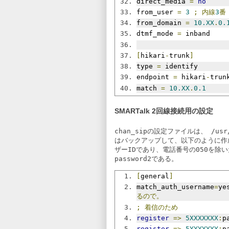
direct_media 
=
no
from_user 
=
3
;
内線
3
番
from_domain 
=
10.XX
.
0.
dtmf_mode 
=
 inband
[
hikari
-
trunk
]
type 
=
 identify
endpoint 
=
 hikari
-
trun
match 
=
10.XX
.
0.1
SMARTalk 2回線接続用の設定
chan_sip
の設定ファイルは、
/usr
はバックアップして、以下のように作
ザーIDであり、電話番号の050を除
password2
である。
[
general
]
match_auth_username
=
ye
るので。
;
着信のため
register
=>
5XXXXXXX
:
p
register
=>
5YYYYYYY
:
p