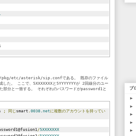
1
k
/pkg/etc/asterisk/sip.conf
である。 既存のファイル
成した。 ここで、
5XXXXXXX
と
5YYYYYYY
が 2回線分のユー
ブ
いた部分と一致する。 それぞれのパスワードが
password1
と
►
►
s 
;
同じ
smart
.
0038.net
に複数のアカウントを持ってい
►
►
assword1@fusion1
/
5XXXXXXX
►
assword2@fusion2
/
5YYYYYYY