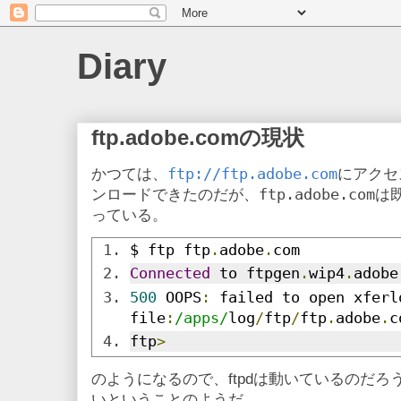
Diary
ftp.adobe.comの現状
ftp://ftp.adobe.com
かつては、
にアクセ
ftp.adobe.com
ンロードできたのだが、
は
っている。
$ ftp ftp
.
adobe
.
com
Connected
 to ftpgen
.
wip4
.
adobe
500
 OOPS
:
 failed to open xferlo
file
:
/apps/
log
/
ftp
/
ftp
.
adobe
.
c
ftp
>
のようになるので、ftpdは動いているのだ
いということのようだ。